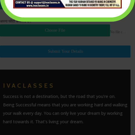
Choose File
No file chosen
अपना फोटो अपलोड करें
*
Choose File
No file chosen
Submit Your Details
IVACLASSES
Success is not a destination, but the road that you’re on.
Being Successful means that you are working hard and walking
your walk every day. You can only live your dream by working
hard towards it. That’s living your dream.